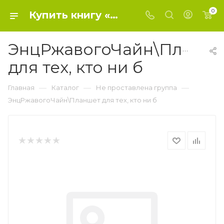
0
Купить книгу «ЭнцРжавогоЧайн\Планшет для тех, кто ни б» 2020, Левина Л.Т. - Не проставлена группа
ЭнцРжавогоЧайн\Планш
для тех, кто ни б
—
—
—
Главная
Каталог
Не проставлена группа
ЭнцРжавогоЧайн\Планшет для тех, кто ни б