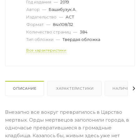
Год издания
—
2019
Автор
—
Башибузук А.
Издательство
—
АСТ
Формат
—
84x108/32
Количество страниц
—
384
Тип обложки
—
Твердая обложка
Все характеристики
ОПИСАНИЕ
ХАРАКТЕРИСТИКИ
НАЛИЧИЕ
Внезапно все вокруг превратилось в Царство
мертвых. Орды мертвецов заполонили города, в
одночасье превратившиеся в громадные
кладбища. Казалось бы, живым здесь уже нет