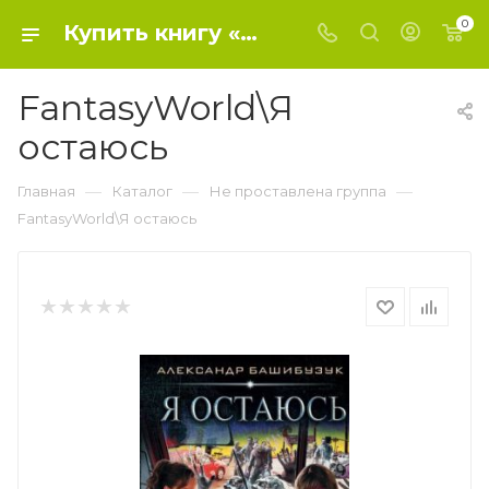
0
Купить книгу «FantasyWorld\Я остаюсь» 2019, Башибузук А. - Не проставлена группа
FantasyWorld\Я
остаюсь
—
—
—
Главная
Каталог
Не проставлена группа
FantasyWorld\Я остаюсь