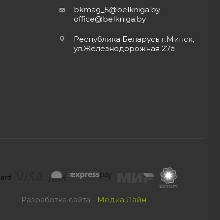
bkmag_5@belkniga.by
office@belkniga.by
Республика Беларусь г.Минск,
ул.Железнодорожная 27а
Разработка сайта -
Медиа Лайн