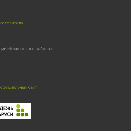
зготовителя,
ции Московского района г.
официальный сайт