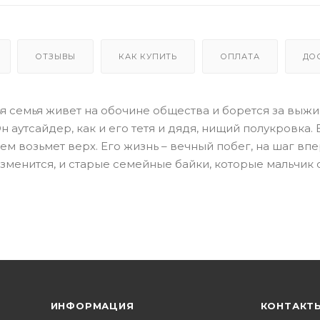
ОТЗЫВЫ
КАК КУПИТЬ
ОПЛАТА
ДО
ья семья живет на обочине общества и борется за выж
 аутсайдер, как и его тетя и дядя, нищий полукровка. 
 нем возьмет верх. Его жизнь – вечный побег, на шаг вп
изменится, и старые семейные байки, которые мальчик 
ИНФОРМАЦИЯ
КОНТАКТ