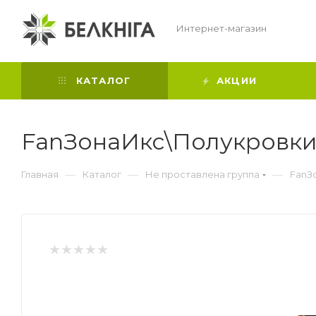
Интернет-магазин
КАТАЛОГ
АКЦИИ
FanЗонаИкс\Полукровк
—
—
—
Главная
Каталог
Не проставлена группа
FanЗ