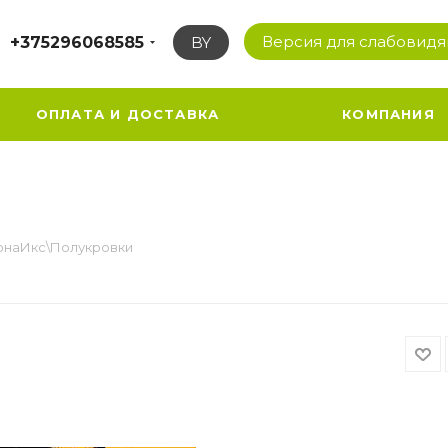
Версия для слабовид
+375296068585
BY
ОПЛАТА И ДОСТАВКА
КОМПАНИЯ
и
онаИкс\Полукровки