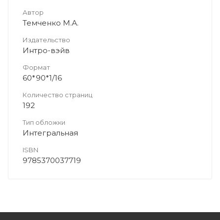
Автор
Темченко М.А.
Издательство
Интро-вэйв
Формат
60*90*1/16
Количество страниц
192
Тип обложки
Интегральная
ISBN
9785370037719