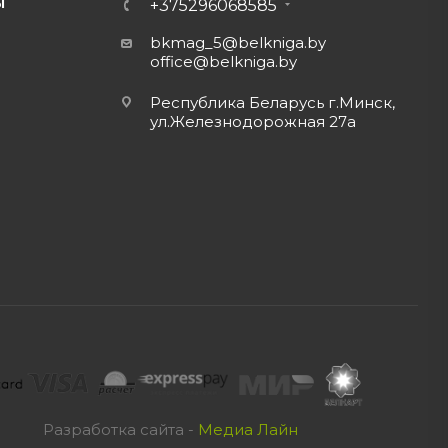
Ы
+375296068585
bkmag_5@belkniga.by
office@belkniga.by
Республика Беларусь г.Минск,
ул.Железнодорожная 27а
Разработка сайта -
Медиа Лайн