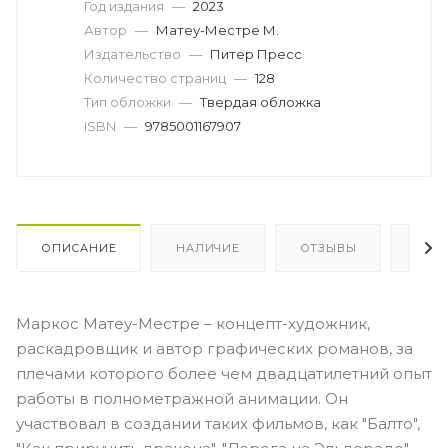
Год издания
—
2023
Автор
—
Матеу-Местре М.
Издательство
—
Питер Пресс
Количество страниц
—
128
Тип обложки
—
Твердая обложка
ISBN
—
9785001167907
ОПИСАНИЕ
НАЛИЧИЕ
ОТЗЫВЫ
КАК
Маркос Матеу-Местре – концепт-художник,
раскадровщик и автор графических романов, за
плечами которого более чем двадцатилетний опыт
работы в полнометражной анимации. Он
участвовал в создании таких фильмов, как "Балто",