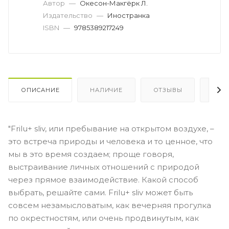
Автор
—
Окесон-Макгёрк Л.
Издательство
—
Иностранка
ISBN
—
9785389217249
ОПИСАНИЕ
НАЛИЧИЕ
ОТЗЫВЫ
КАК
"Frilu+ sliv, или пребывание на открытом воздухе, –
это встреча природы и человека и то ценное, что
мы в это время создаем; проще говоря,
выстраивание личных отношений с природой
через прямое взаимодействие. Какой способ
выбрать, решайте сами. Frilu+ sliv может быть
совсем незамысловатым, как вечерняя прогулка
по окрестностям, или очень продвинутым, как