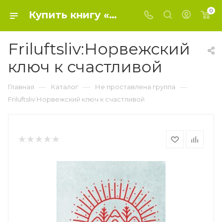
0
Купить книгу «Friluftsliv:Норвежский ключ к счастливой» 0, Окесон-Макгёрк Л. - Не проставлена группа
Friluftsliv:Норвежский
ключ к счастливой
—
—
—
Главная
Каталог
Не проставлена группа
Friluftsliv:Норвежский ключ к счастливой