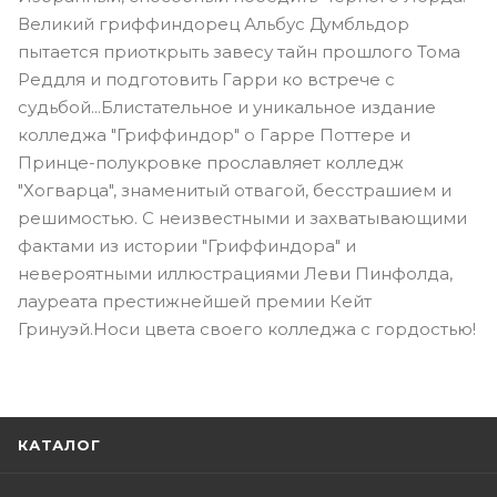
Великий гриффиндорец Альбус Думбльдор
пытается приоткрыть завесу тайн прошлого Тома
Реддля и подготовить Гарри ко встрече с
судьбой...Блистательное и уникальное издание
колледжа "Гриффиндор" о Гарре Поттере и
Принце-полукровке прославляет колледж
"Хогварца", знаменитый отвагой, бесстрашием и
решимостью. С неизвестными и захватывающими
фактами из истории "Гриффиндора" и
невероятными иллюстрациями Леви Пинфолда,
лауреата престижнейшей премии Кейт
Гринуэй.Носи цвета своего колледжа с гордостью!
КАТАЛОГ