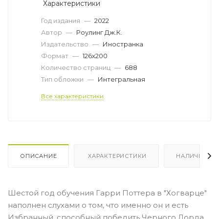
Характеристики
Год издания
—
2022
Автор
—
Роулинг Дж.К.
Издательство
—
Иностранка
Формат
—
126х200
Количество страниц
—
688
Тип обложки
—
Интегральная
Все характеристики
ОПИСАНИЕ
ХАРАКТЕРИСТИКИ
НАЛИЧИЕ
Шестой год обучения Гарри Поттера в "Хогварце"
наполнен слухами о том, что именно он и есть
Избранный, способный победить Черного Лорда.