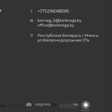
Ы
+375296068585
bkmag_5@belkniga.by
office@belkniga.by
Республика Беларусь г.Минск,
ул.Железнодорожная 27а