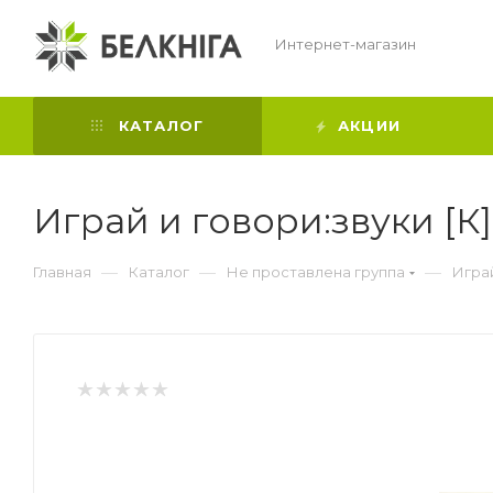
Интернет-магазин
КАТАЛОГ
АКЦИИ
Играй и говори:звуки [К] 
—
—
—
Главная
Каталог
Не проставлена группа
Играй