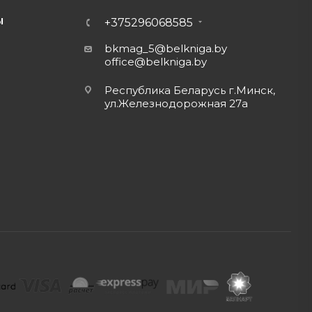
Ы
+375296068585
bkmag_5@belkniga.by
office@belkniga.by
Республика Беларусь г.Минск,
ул.Железнодорожная 27а