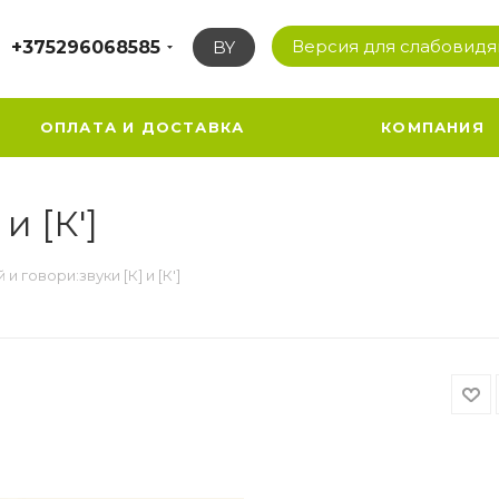
Версия для слабовид
+375296068585
BY
ОПЛАТА И ДОСТАВКА
КОМПАНИЯ
и [К']
 и говори:звуки [К] и [К']