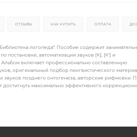
ОТЗЫВЫ
КАК КУПИТЬ
ОПЛАТА
ДО
Библиотека логопеда". Пособие содержит заниматель
 постановке, автоматизации звуков [К], [К'] и
]. Альбом включает профессионально составленную
уков, оригинальный подбор лингвистического материа
 звуков позднего онтогенеза, авторские рифмовки. 
огут достигнуть максимально эффективного коррекционн