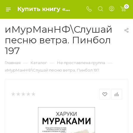
0
Купить книгу «иМурМанНФ\Слушай песню ветра. Пинбол 197» 2023, Мураками Х. - Не проставлена группа
иМурМанНФ\Слушай
песню ветра. Пинбол
197
—
—
—
Главная
Каталог
Не проставлена группа
иМурМанНФ\Слушай песню ветра. Пинбол 197