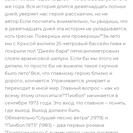
же года. Вся история длится девятнадцать полных
дней, уверяет нас герой-рассказчик, но не
автор.Если посчитать внимательно, ты увидишь, что
в девятнадцать дней эта история не укладывается,
хоть тресни. Поверишь или проверишь?"За лето
мы с Крысой выпили 25-метровый бассейн пива и
покрыли пол "Джейз-бара" пятисантиметровым
слоем арахисовой шелухи. Если бы мы этого не
делали, то просто бы не выжили, такое скучное
было лето".Все, что главному герою близко и
дорого, кончается. Утрачивается, умирает и
переходит в иной мир. Главный вопрос – как ко
всему этому относиться?"Пинбол" начинается в
сентябре 1973 года. Это вход. Но главное – понять,
где выход. Выход должен быть.
Обязательно."Слушай песню ветра" (1979) и
"Пинбол 1973" (1983) – два первых романа
"Трилогии крысы", знаменитого цикла писателя,