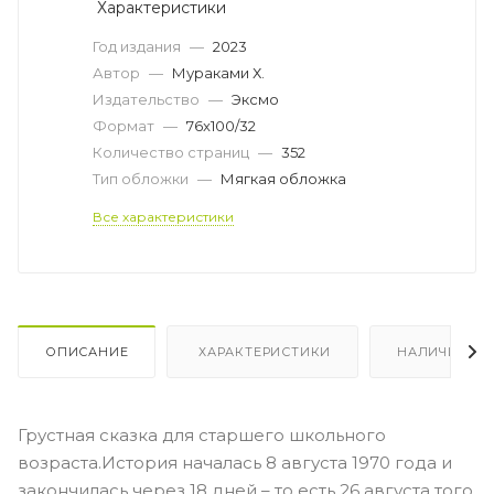
Характеристики
Год издания
—
2023
Автор
—
Мураками Х.
Издательство
—
Эксмо
Формат
—
76x100/32
Количество страниц
—
352
Тип обложки
—
Мягкая обложка
Все характеристики
ОПИСАНИЕ
ХАРАКТЕРИСТИКИ
НАЛИЧИЕ
Грустная сказка для старшего школьного
возраста.История началась 8 августа 1970 года и
закончилась через 18 дней – то есть 26 августа того