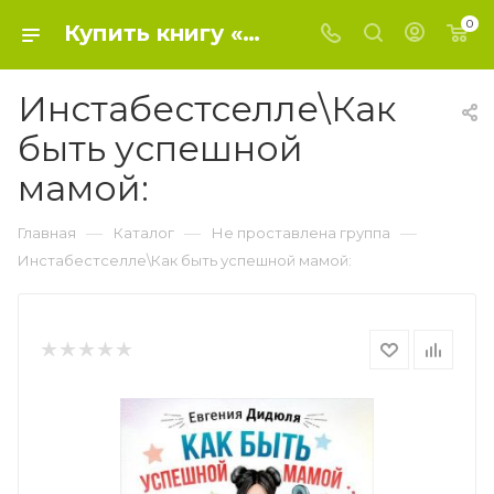
0
Купить книгу «Инстабестселле\Как быть успешной мамой:» 2019, Дидюля Е.С. - Не проставлена группа
Инстабестселле\Как
быть успешной
мамой:
—
—
—
Главная
Каталог
Не проставлена группа
Инстабестселле\Как быть успешной мамой: