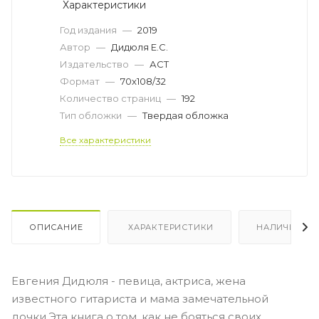
Характеристики
Год издания
—
2019
Автор
—
Дидюля Е.С.
Издательство
—
АСТ
Формат
—
70x108/32
Количество страниц
—
192
Тип обложки
—
Твердая обложка
Все характеристики
ОПИСАНИЕ
ХАРАКТЕРИСТИКИ
НАЛИЧИЕ
Евгения Дидюля - певица, актриса, жена
известного гитариста и мама замечательной
дочки.Эта книга о том, как не бояться своих