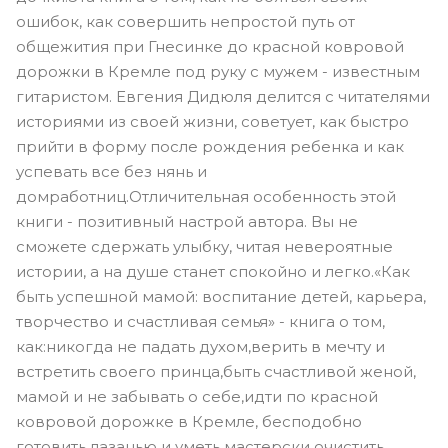
ошибок, как совершить непростой путь от
общежития при Гнесинке до красной ковровой
дорожки в Кремле под руку с мужем - известным
гитаристом. Евгения Дидюля делится с читателями
историями из своей жизни, советует, как быстро
прийти в форму после рождения ребенка и как
успевать все без нянь и
домработниц.Отличительная особенность этой
книги - позитивный настрой автора. Вы не
сможете сдержать улыбку, читая невероятные
истории, а на душе станет спокойно и легко.«Как
быть успешной мамой: воспитание детей, карьера,
творчество и счастливая семья» - книга о том,
как:никогда не падать духом,верить в мечту и
встретить своего принца,быть счастливой женой,
мамой и не забывать о себе,идти по красной
ковровой дорожке в Кремле, бесподобно
готовить лазанью и уметь мастерски очистить