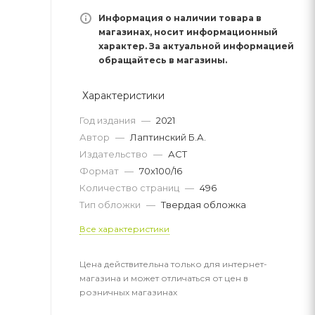
Информация о наличии товара в
магазинах, носит информационный
характер. За актуальной информацией
обращайтесь в магазины.
Характеристики
Год издания
—
2021
Автор
—
Лаптинский Б.А.
Издательство
—
АСТ
Формат
—
70x100/16
Количество страниц
—
496
Тип обложки
—
Твердая обложка
Все характеристики
Цена действительна только для интернет-
магазина и может отличаться от цен в
розничных магазинах