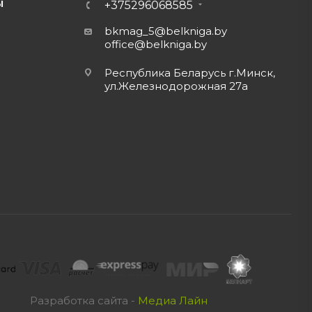
Ы
+375296068585
bkmag_5@belkniga.by
office@belkniga.by
Республика Беларусь г.Минск,
ул.Железнодорожная 27а
Разработка сайта -
Медиа Лайн