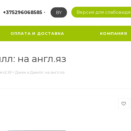
Версия для слабовид
+375296068585
BY
ОПЛАТА И ДОСТАВКА
КОМПАНИЯ
илл: на англ.яз
and Jill = Джек и Джилл: на англ.яз