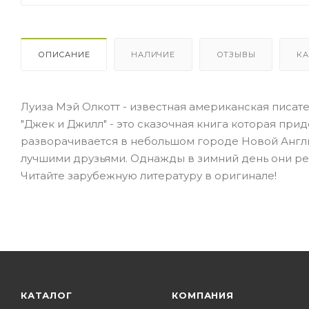
ОПИСАНИЕ
НАЛИЧИЕ
ОТЗЫВЫ
КА
Луиза Мэй Олкотт - известная американская писат
"Джек и Джилл" - это сказочная книга которая при
разворачивается в небольшом городе Новой Англ
лучшими друзьями. Однажды в зимний день они реш
Читайте зарубежную литературу в оригинале!
КАТАЛОГ
КОМПАНИЯ