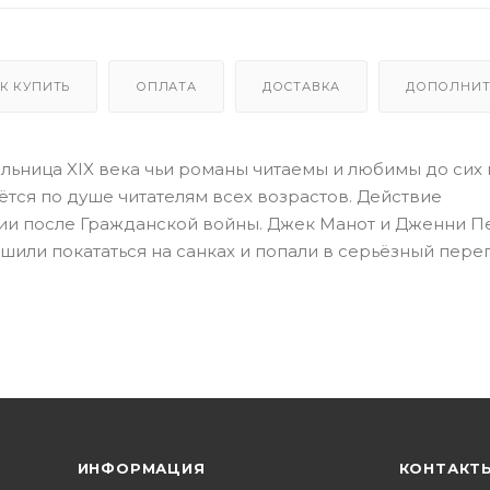
К КУПИТЬ
ОПЛАТА
ДОСТАВКА
ДОПОЛНИТ
ельница XIX века чьи романы читаемы и любимы до сих 
дётся по душе читателям всех возрастов. Действие
ии после Гражданской войны. Джек Манот и Дженни П
или покататься на санках и попали в серьёзный пере
ИНФОРМАЦИЯ
КОНТАКТ