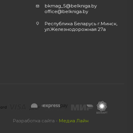
bkmag_5@belkniga.by
office@belkniga.by
Республика Беларусь г.Минск,
ул.Железнодорожная 27а
Разработка сайта -
Медиа Лайн