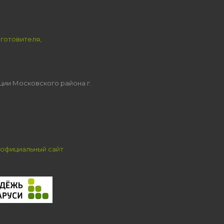
зготовителя,
ции Московского района г.
официальный сайт