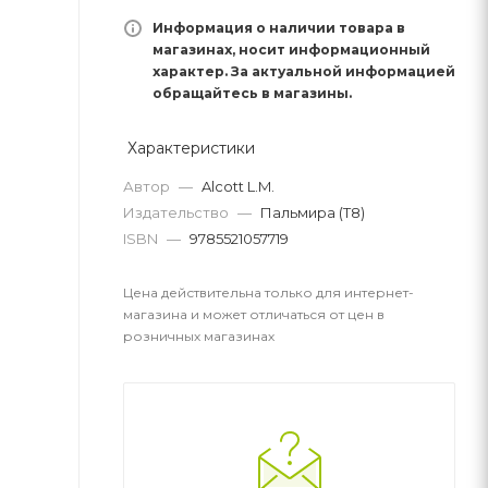
Информация о наличии товара в
магазинах, носит информационный
характер. За актуальной информацией
обращайтесь в магазины.
Характеристики
Автор
—
Alcott L.M.
Издательство
—
Пальмира (Т8)
ISBN
—
9785521057719
Цена действительна только для интернет-
магазина и может отличаться от цен в
розничных магазинах