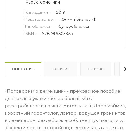
Характеристики
Год издания
—
2018
Издательство
—
Олимп-Бизнес М:
Тип обложки
—
Суперобложка
ISBN
—
9785969303935
ОПИСАНИЕ
НАЛИЧИЕ
ОТЗЫВЫ
КАК
«Поговорим о деменции» - прекрасное пособие
для тех, кто ухаживает за больными c
расстройствами памяти. Автор книги Лора Уэймен,
известный геронтолог, лектор, ведущая тренингов
и семинаров, разработала собственную методику,
эффективность которой подтвердилась в тысячах