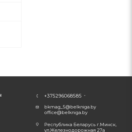
Ы
+375296068585
bkmag_5@belkniga.by
office@belkniga.by
Республика Беларусь г.Минск,
ул.Железнодорожная 27а