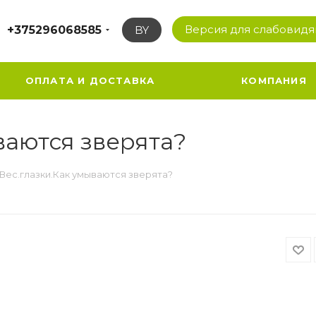
Версия для слабовид
+375296068585
BY
ОПЛАТА И ДОСТАВКА
КОМПАНИЯ
ваются зверята?
.Вес.глазки.Как умываются зверята?