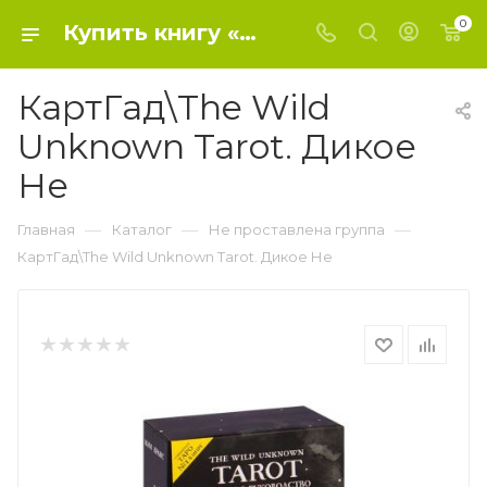
0
Купить книгу «КартГад\The Wild Unknown Tarot. Дикое Не» 2019, Кранс К. - Не проставлена группа
КартГад\The Wild
Unknown Tarot. Дикое
Не
—
—
—
Главная
Каталог
Не проставлена группа
КартГад\The Wild Unknown Tarot. Дикое Не