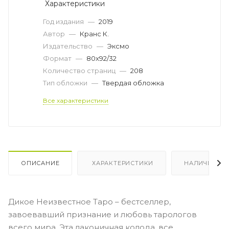
Характеристики
Год издания
—
2019
Автор
—
Кранс К.
Издательство
—
Эксмо
Формат
—
80x92/32
Количество страниц
—
208
Тип обложки
—
Твердая обложка
Все характеристики
ОПИСАНИЕ
ХАРАКТЕРИСТИКИ
НАЛИЧИЕ
Дикое Неизвестное Таро – бестселлер,
завоевавший признание и любовь тарологов
всего мира. Эта лаконичная колода, все