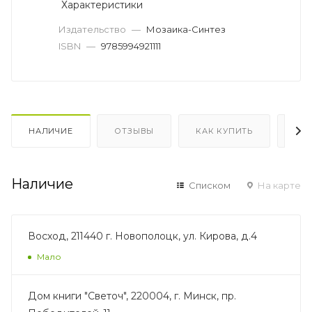
Характеристики
Издательство
—
Мозаика-Синтез
ISBN
—
9785994921111
НАЛИЧИЕ
ОТЗЫВЫ
КАК КУПИТЬ
ОП
Наличие
Списком
На карте
Восход, 211440 г. Новополоцк, ул. Кирова, д.4
Мало
Дом книги "Светоч", 220004, г. Минск, пр.