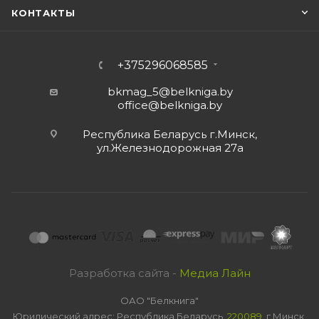
КОНТАКТЫ
+375296068585
bkmag_5@belkniga.by
office@belkniga.by
Республика Беларусь г.Минск,
ул.Железнодорожная 27а
Разработка сайта -
Медиа Лайн
ОАО "Белкнига"
Юридический адрес: Республика Беларусь,
220089
, г.Минск,