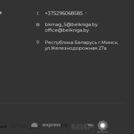
Ы
+375296068585
bkmag_5@belkniga.by
office@belkniga.by
Республика Беларусь г.Минск,
ул.Железнодорожная 27а