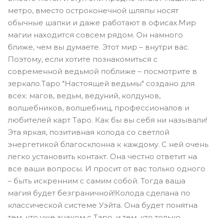
метро, вместо остроконечной шляпы носят
обычные шапки и даже работают в офисах.Мир
магии находится совсем рядом. Он намного
ближе, чем вы думаете. Этот мир – внутри вас.
Поэтому, если хотите познакомиться с
современной ведьмой поближе – посмотрите в
зеркало.Таро "Настоящей ведьмы" создано для
всех: магов, ведьм, ведуний, колдунов,
волшебников, волшебниц, профессионалов и
любителей карт Таро. Как бы вы себя ни называли!
Эта яркая, позитивная колода со светлой
энергетикой благосклонна к каждому. С ней очень
легко установить контакт. Она честно ответит на
все ваши вопросы. И просит от вас только одного
– быть искренним с самим собой. Тогда ваша
магия будет безграничной!Колода сделана по
классической системе Уэйта. Она будет понятна
тем, кто уже знаком с Таро, и тем, кто только