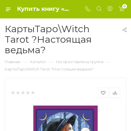
0
Купить книгу «КартыТаро\Witch Tarot ?Настоящая ведьма?» 2023, Блэк Сара - Не проставлена группа
КартыТаро\Witch
Tarot ?Настоящая
ведьма?
—
—
—
Главная
Каталог
Не проставлена группа
КартыТаро\Witch Tarot ?Настоящая ведьма?