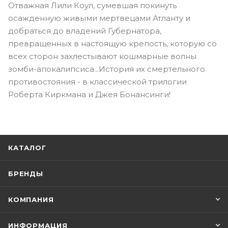
Отважная Лили Коул, сумевшая покинуть
осажденную живыми мертвецами Атланту и
добраться до владений Губернатора,
превращенных в настоящую крепость, которую со
всех сторон захлестывают кошмарные волны
зомби-апокалипсиса...История их смертельного
противостояния - в классической трилогии
Роберта Киркмана и Джея Бонансинги!
КАТАЛОГ
БРЕНДЫ
КОМПАНИЯ
ИНФОРМАЦИЯ