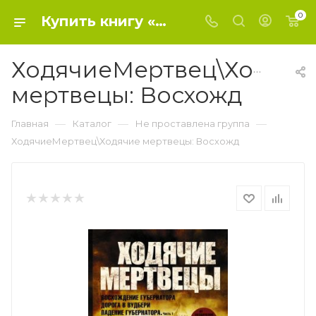
0
Купить книгу «ХодячиеМертвец\Ходячие мертвецы: Восхожд» 2019, Киркман Роберт, Бонансинг - Не проставлена группа
ХодячиеМертвец\Ходячи
мертвецы: Восхожд
—
—
—
Главная
Каталог
Не проставлена группа
ХодячиеМертвец\Ходячие мертвецы: Восхожд