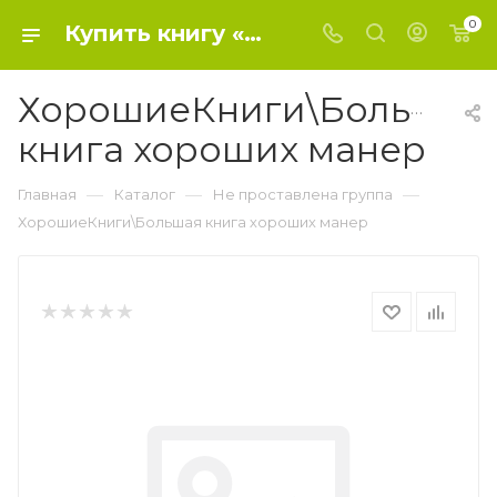
0
Купить книгу «ХорошиеКниги\Большая книга хороших манер» 2021, Депортер Натали - Не проставлена группа
ХорошиеКниги\Большая
книга хороших манер
—
—
—
Главная
Каталог
Не проставлена группа
ХорошиеКниги\Большая книга хороших манер