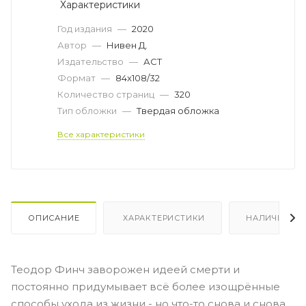
Характеристики
Год издания
—
2020
Автор
—
Нивен Д.
Издательство
—
АСТ
Формат
—
84x108/32
Количество страниц
—
320
Тип обложки
—
Твердая обложка
Все характеристики
ОПИСАНИЕ
ХАРАКТЕРИСТИКИ
НАЛИЧИЕ
Теодор Финч заворожен идеей смерти и
постоянно придумывает всё более изощрённые
способы ухода из жизни - но что-то снова и снова