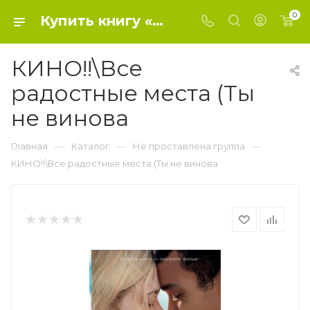
0
Купить книгу «КИНО!!\Все радостные места (Ты не винова» 2020, Нивен Д. - Не проставлена группа
КИНО!!\Все
радостные места (Ты
не винова
—
—
—
Главная
Каталог
Не проставлена группа
КИНО!!\Все радостные места (Ты не винова