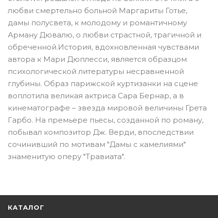
любви смертельно больной Маргариты Готье,
дамы полусвета, к молодому и романтичному
Арману Дювалю, о любви страстной, трагичной и
обреченной.История, вдохновленная чувствами
автора к Мари Дюплесси, является образцом
психологической литературы несравненной
глубины. Образ парижской куртизанки на сцене
воплотила великая актриса Сара Бернар, а в
кинематографе – звезда мировой величины Грета
Гарбо. На премьере пьесы, созданной по роману,
побывал композитор Дж. Верди, впоследствии
сочинивший по мотивам "Дамы с камелиями"
знаменитую оперу "Травиата".
КАТАЛОГ