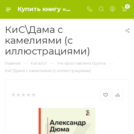
0
Купить книгу «КиС\Дама с камелиями (с иллюстрациями)» 2023, Дюма А., сын - Не проставлена группа
КиС\Дама с
камелиями (с
иллюстрациями)
—
—
—
Главная
Каталог
Не проставлена группа
КиС\Дама с камелиями (с иллюстрациями)