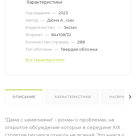
Характеристики
Год издания
—
2023
Автор
—
Дюма А., сын
Издательство
—
Эксмо
Формат
—
84x108/32
Количество страниц
—
288
Тип обложки
—
Твердая обложка
Все характеристики
ОПИСАНИЕ
ХАРАКТЕРИСТИКИ
НАЛИЧИЕ
"Дама с камелиями" – роман о проблемах, на
открытое обсуждение которых в середине XIX
столетия решался отнюдь не всякий. Это книга о