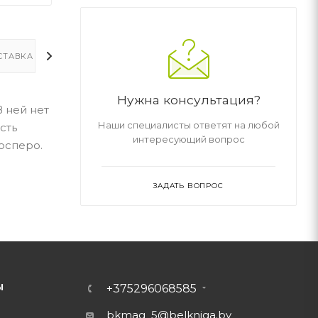
СТАВКА
ДОПОЛНИТЕЛЬНО
Нужна консультация?
В ней нет
Наши специалисты ответят на любой
сть
интересующий вопрос
осперо.
ЗАДАТЬ ВОПРОС
Ы
+375296068585
bkmag_5@belkniga.by