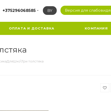
Версия для слабовид
+375296068585
BY
ОПЛАТА И ДОСТАВКА
КОМПАНИЯ
лстяка
сикаДляШко\Три толстяка