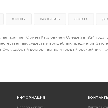
ОТЗЫВЫ
КАК КУПИТЬ
ОПЛАТА
ДО
ть, написанная Юрием Карловичем Олешей в 1924 году. 
хъестественных существ и волшебных предметов. Зато е
а Суок, добрый доктор Гаспар и гордый оружейник Пр
ИНФОРМАЦИЯ
КОНТАКТ
Способы оплаты
Карта сайта