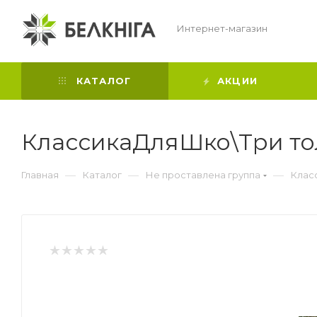
Интернет-магазин
КАТАЛОГ
АКЦИИ
КлассикаДляШко\Три то
—
—
—
Главная
Каталог
Не проставлена группа
Клас