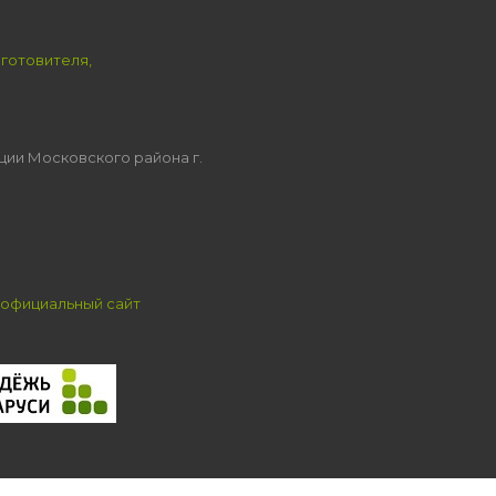
зготовителя,
ции Московского района г.
официальный сайт