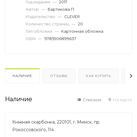
Год издания
—
2017
Автор
—
Бартикова П.
Издательство
—
CLEVER
Количество страниц
—
20
Тип обложки
—
Картонная обложка
ISBN
—
9785906899637
НАЛИЧИЕ
ОТЗЫВЫ
КАК КУПИТЬ
ОП
Наличие
Списком
На карте
Кнiжная скарбонка, 220101, г. Минск, пр.
Рокоссовского, 114