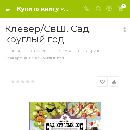
0
Купить книгу «Клевер/СвШ. Сад круглый год» 2017, Бартикова П. - Не проставлена группа
Клевер/СвШ. Сад
круглый год
—
—
—
Главная
Каталог
Не проставлена группа
Клевер/СвШ. Сад круглый год