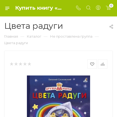
0
Купить книгу «Цвета радуги» 2020 г. , Сосновский Е. - Не проставлена группа
Цвета радуги
—
—
—
Главная
Каталог
Не проставлена группа
Цвета радуги