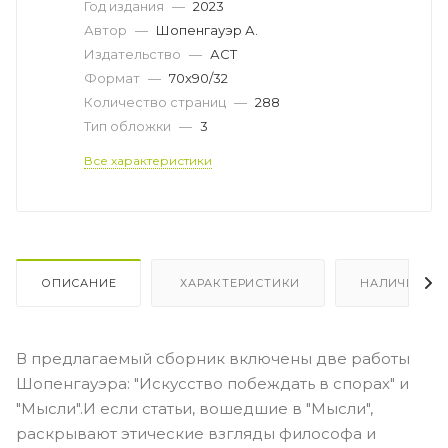
Год издания
—
2023
Автор
—
Шопенгауэр А.
Издательство
—
АСТ
Формат
—
70x90/32
Количество страниц
—
288
Тип обложки
—
3
Все характеристики
ОПИСАНИЕ
ХАРАКТЕРИСТИКИ
НАЛИЧИЕ
В предлагаемый сборник включены две работы
Шопенгауэра: "Искусство побеждать в спорах" и
"Мысли".И если статьи, вошедшие в "Мысли",
раскрывают этические взгляды философа и