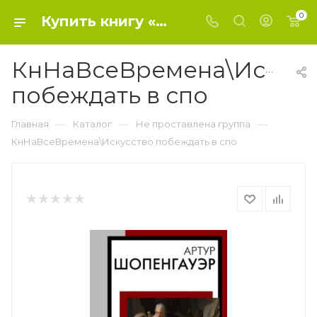
0
Купить книгу «КнНаВсеВремена\Искусство побеждать в спо» 2023, Шопенгауэр А. - Не проставлена группа
КнНаВсеВремена\Искусс
побеждать в спо
—
—
—
Главная
Каталог
Не проставлена группа
КнНаВсеВремена\Искусство побеждать в спо