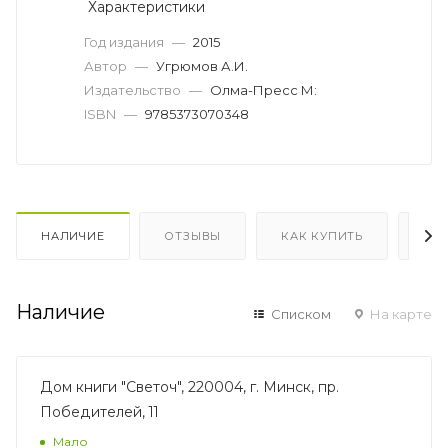
Характеристики
Год издания
—
2015
Автор
—
Угрюмов А.И.
Издательство
—
Олма-Пресс М:
ISBN
—
9785373070348
НАЛИЧИЕ
ОТЗЫВЫ
КАК КУПИТЬ
ОП
Наличие
Списком
На карте
Дом книги "Светоч", 220004, г. Минск, пр.
Победителей, 11
Мало