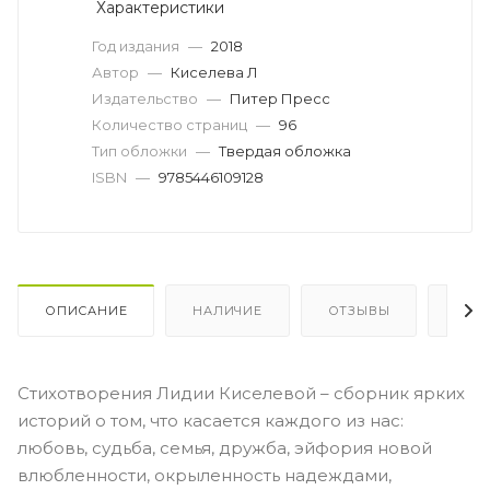
Характеристики
Год издания
—
2018
Автор
—
Киселева Л
Издательство
—
Питер Пресс
Количество страниц
—
96
Тип обложки
—
Твердая обложка
ISBN
—
9785446109128
ОПИСАНИЕ
НАЛИЧИЕ
ОТЗЫВЫ
КАК
Стихотворения Лидии Киселевой – сборник ярких
историй о том, что касается каждого из нас:
любовь, судьба, семья, дружба, эйфория новой
влюбленности, окрыленность надеждами,