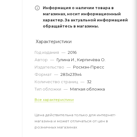
Информация о наличии товара в
магазинах, носит информационный
характер. За актуальной информацией
обращайтесь в магазины.
Характеристики
Год издания
—
2016
Автор
—
Гулина И., Кирпичёва О.
Издательство
—
Росмэн-Пресс
Формат
—
283х239х4
Количество страниц
—
32
Тип обложки
—
Мягкая обложка
Все характеристики
Цена действительна только для интернет-
магазина и может отличаться от цен в
розничных магазинах