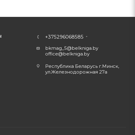
Ы
+375296068585
bkmag_5@belkniga.by
office@belkniga.by
Республика Беларусь г.Минск,
ул.Железнодорожная 27а