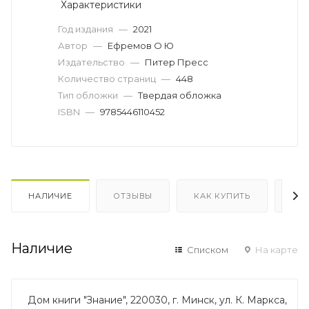
Характеристики
Год издания
—
2021
Автор
—
Ефремов О Ю
Издательство
—
Питер Пресс
Количество страниц
—
448
Тип обложки
—
Твердая обложка
ISBN
—
9785446110452
НАЛИЧИЕ
ОТЗЫВЫ
КАК КУПИТЬ
ОП
Наличие
Списком
На карте
Дом книги "Знание", 220030, г. Минск, ул. К. Маркса,