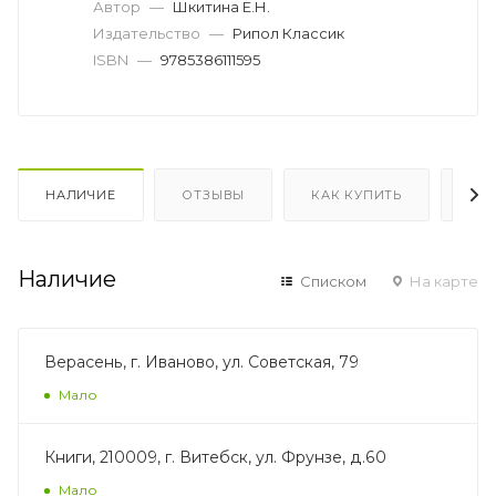
Автор
—
Шкитина Е.Н.
Издательство
—
Рипол Классик
ISBN
—
9785386111595
НАЛИЧИЕ
ОТЗЫВЫ
КАК КУПИТЬ
ОП
Наличие
Списком
На карте
Верасень, г. Иваново, ул. Советская, 79
Мало
Книги, 210009, г. Витебск, ул. Фрунзе, д.60
Мало