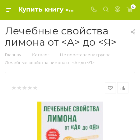
0
Купить книгу «Лечебные свойства лимона от <А> до <Я>» 0, Дубровин И.И. - Не проставлена группа
Лечебные свойства
лимона от <А> до <Я>
—
—
—
Главная
Каталог
Не проставлена группа
Лечебные свойства лимона от <А> до <Я>