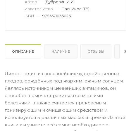
Автор
—
Дубровин И.И.
Издательство
—
Пальмира (Т8)
ISBN
—
9785521056026
ОПИСАНИЕ
НАЛИЧИЕ
ОТЗЫВЫ
КАК
Лимон - один из полезнейших чудодейственных
плодов, рождённых под жарким южным солнцем.
Являясь источником ценнейших витаминов, он
способен помочь справиться со многими
болезнями, а также считается прекрасным
тонизирующим и очищающим средством и
используется в различных масках и кремах.Из этой
книги вы узнаете всё самое необходимое о