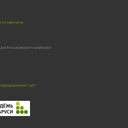
зготовителя,
ции Московского района г.
официальный сайт