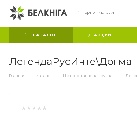
Интернет-магазин
КАТАЛОГ
АКЦИИ
ЛегендаРусИнте\Догма
—
—
—
Главная
Каталог
Не проставлена группа
Леге