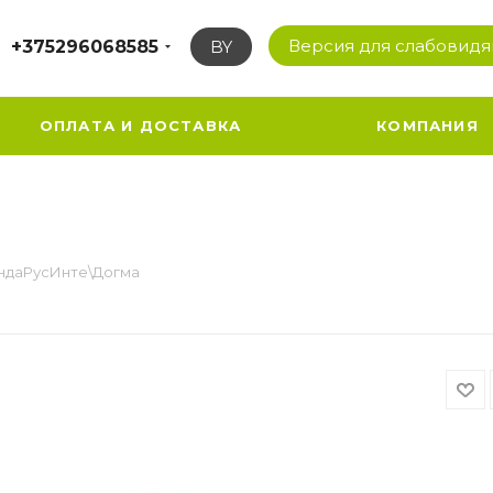
Версия для слабовид
+375296068585
BY
ОПЛАТА И ДОСТАВКА
КОМПАНИЯ
ндаРусИнте\Догма