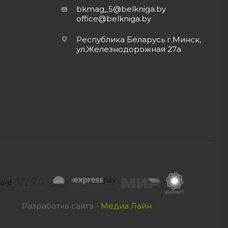
bkmag_5@belkniga.by
office@belkniga.by
Республика Беларусь г.Минск,
ул.Железнодорожная 27а
Разработка сайта -
Медиа Лайн