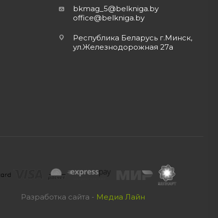
bkmag_5@belkniga.by
office@belkniga.by
Республика Беларусь г.Минск,
ул.Железнодорожная 27а
Разработка сайта -
Медиа Лайн