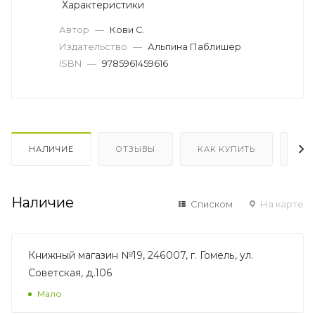
Характеристики
Автор
—
Кови С.
Издательство
—
Альпина Паблишер
ISBN
—
9785961459616
НАЛИЧИЕ
ОТЗЫВЫ
КАК КУПИТЬ
ОП
Наличие
Списком
На карте
Книжный магазин №19, 246007, г. Гомель, ул.
Советская, д.106
Мало