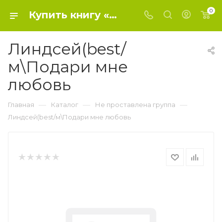
0
Купить книгу «Линдсей(best/м\Подари мне любовь» 2020, Линдсей Д. - Не проставлена группа
Линдсей(best/
м\Подари мне
любовь
—
—
—
Главная
Каталог
Не проставлена группа
Линдсей(best/м\Подари мне любовь