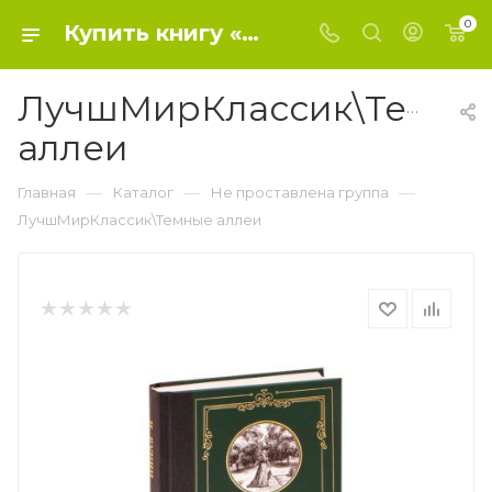
0
Купить книгу «ЛучшМирКлассик\Темные аллеи» 2021, Бунин И.А. - Не проставлена группа
ЛучшМирКлассик\Темны
аллеи
—
—
—
Главная
Каталог
Не проставлена группа
ЛучшМирКлассик\Темные аллеи