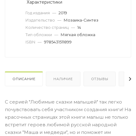
Характеристики
Год издания
—
2019
Издательство
—
Мозаика-Синтез
Количество страниц
—
14
Тип обложки
—
Мягкая обложка
ISBN
—
9785431511899
ОПИСАНИЕ
НАЛИЧИЕ
ОТЗЫВЫ
КАК
С серией "Любимые сказки малышей" так легко
почувствовать себя участником создания книги! На
красочных страницах этой книги малыш не только
встретит героев любимой русской народной
сказки "Маша и медведи", но и поможет им