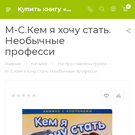
0
Купить книгу «М-С.Кем я хочу стать. Необычные професси» 2018, Романова М. - Не проставлена группа
М-С.Кем я хочу стать.
Необычные
професси
—
—
—
Главная
Каталог
Не проставлена группа
М-С.Кем я хочу стать. Необычные професси