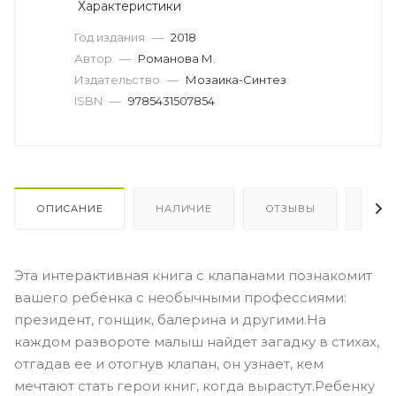
Характеристики
Год издания
—
2018
Автор
—
Романова М.
Издательство
—
Мозаика-Синтез
ISBN
—
9785431507854
ОПИСАНИЕ
НАЛИЧИЕ
ОТЗЫВЫ
КАК
Эта интерактивная книга с клапанами познакомит
вашего ребенка с необычными профессиями:
президент, гонщик, балерина и другими.На
каждом развороте малыш найдет загадку в стихах,
отгадав ее и отогнув клапан, он узнает, кем
мечтают стать герои книг, когда вырастут.Ребенку