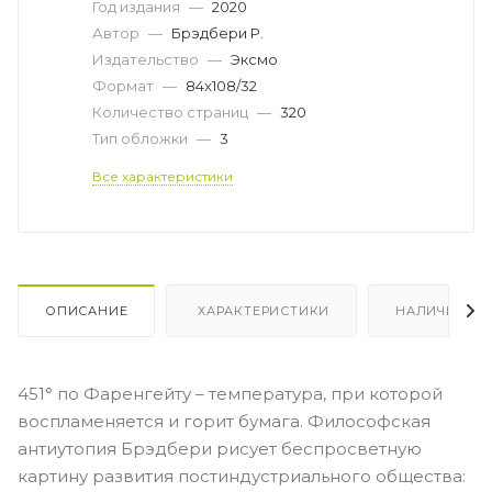
Год издания
—
2020
Автор
—
Брэдбери Р.
Издательство
—
Эксмо
Формат
—
84x108/32
Количество страниц
—
320
Тип обложки
—
3
Все характеристики
ОПИСАНИЕ
ХАРАКТЕРИСТИКИ
НАЛИЧИЕ
451° по Фаренгейту – температура, при которой
воспламеняется и горит бумага. Философская
антиутопия Брэдбери рисует беспросветную
картину развития постиндустриального общества: