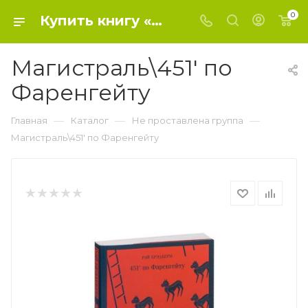
0
Купить книгу «Магистраль\451' по Фаренгейту» 2020, Брэдбери Р. - Не проставлена группа
Магистраль\451' по
Фаренгейту
—
—
—
Главная
Каталог
Не проставлена группа
Магистраль\451' по Фаренгейту