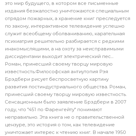
это мир будущего, в котором все письменные
издания безжалостно уничтожаются специальным
отрядом пожарных, а хранение книг преследуется
по закону, интерактивное телевидение успешно
служит всеобщему оболваниванию, карательная
психиатрия решительно разбирается с редкими
инакомыслящими, а на охоту за неисправимыми
диссидентами выходит электрический пес...
Роман, принесший своему творцу мировую
известность.Философская антиутопия Рэя
Брэдбери рисует беспросветную картину
развития постиндустриального общества. Роман,
принесший своему творцу мировую известность.
Сенсационным было заявление Брэдбери в 2007
году, что "451 по Фаренгейту" понимают
неправильно. Эта книга не о правительственной
цензуре, это история о том, как телевидение
уничтожает интерес к чтению книг. В начале 1950