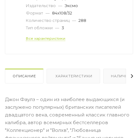
Издательство
—
Эксмо
Формат
—
84x108/32
Количество страниц
—
288
Тип обложки
—
3
Все характеристики
ОПИСАНИЕ
ХАРАКТЕРИСТИКИ
НАЛИЧИЕ
Джон Фаулз – один из наиболее выдающихся (и
заслужено популярных) британских писателей
двадцатого века, современный классик главного
калибра, автор всемирных бестселлеров
"Коллекционер" и "Волхв", "Любовница
французского лейтенанта" и "Башня из черного