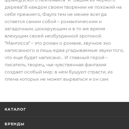
дерева".В каждом своем творении не похожий на
себя прежнего, Фаулз тем не менее всегда
остается самим собой – романтическим и
загадочным, шокирующим и в то же время
влекущим своей необузданной эротикой.
"Мантисса" – это роман о романе, звучное эхо
написанного и лишь едва угадываемые звуки того,
что еще будет написано... И главный герой –
писатель, творец, чья чувственная фантазия
создает особый мир; в нем бушуют страсти, из
плена которых не может вырваться и он сам.
КАТАЛОГ
БРЕНДЫ