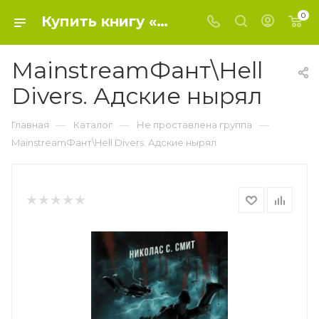
0
Купить книгу «MainstreamФант\Hell Divers. Адские нырял» 2021, Смит Н.С. - Не проставлена группа
MainstreamФант\Hell
Divers. Адские нырял
—
—
—
Главная
Каталог
Не проставлена группа
MainstreamФант\Hell Divers. Адские нырял