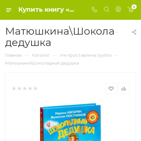
0
Купить книгу «Матюшкина\Шоколадный дедушка» 2017, Абгарян Н., Постников В.Ю - Не проставлена группа
Матюшкина\Шоколадны
дедушка
—
—
—
Главная
Каталог
Не проставлена группа
Матюшкина\Шоколадный дедушка