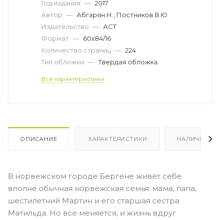
Год издания
—
2017
Автор
—
Абгарян Н., Постников В.Ю
Издательство
—
АСТ
Формат
—
60x84/16
Количество страниц
—
224
Тип обложки
—
Твердая обложка
Все характеристики
ОПИСАНИЕ
ХАРАКТЕРИСТИКИ
НАЛИЧИЕ
В норвежском городе Бергене живёт себе
вполне обычная норвежская семья: мама, папа,
шестилетний Мартин и его старшая сестра
Матильда. Но всё меняется, и жизнь вдруг