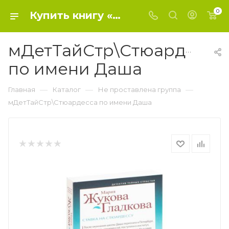
0
Купить книгу «мДетТайСтр\Стюардесса по имени Даша» 2021, Жукова-Гладкова М. - Не проставлена группа
мДетТайСтр\Стюардесса
по имени Даша
—
—
—
Главная
Каталог
Не проставлена группа
мДетТайСтр\Стюардесса по имени Даша