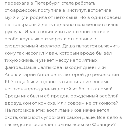
переехала в Петербург, стала работать
стюардессой, поступила в институт, встретила
мужчину и родила от него сына. Но в один совсем
не прекрасный день недавно налаженная жизнь
рухнула: Ивана обвинили в мошенничестве в
особо крупных размерах и отправили в
следственный изолятор. Даша пытается выяснить,
кому так насолил Иван, который вроде бы вёл
тихую жизнь, и узнаёт массу неприятных
фактов...Даша Салтыкова находит дневники
Аполлинарии Антоновны, которой до революции
1917 года были отданы на воспитание восемь
незаконнорожденных детей из богатых семей.
Среди них был и её предок, рождённый весёлой
вдовушкой от конюха. Или совсем не от конюха?
На потомков этих воспитанников начинается
охота, опасность угрожает самой Даше. Всё дело в
наследстве, оставленном им всем во Франции?