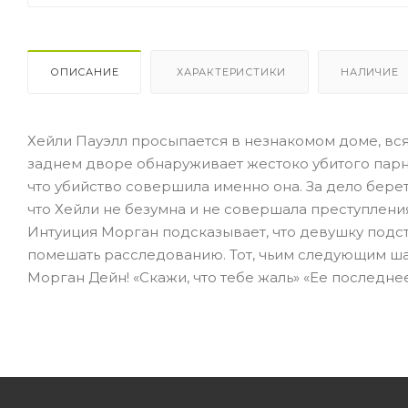
ОПИСАНИЕ
ХАРАКТЕРИСТИКИ
НАЛИЧИЕ
Хейли Пауэлл просыпается в незнакомом доме, вся 
заднем дворе обнаруживает жестоко убитого парня. Е
что убийство совершила именно она. За дело берет
что Хейли не безумна и не совершала преступления
Интуиция Морган подсказывает, что девушку подстав
помешать расследованию. Тот, чьим следующим ша
Морган Дейн! «Скажи, что тебе жаль» «Ее последне