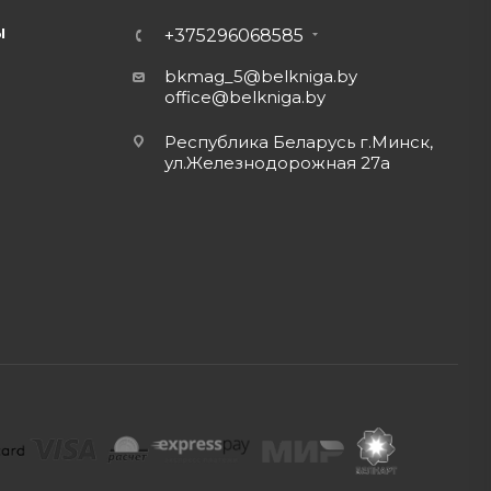
Ы
+375296068585
bkmag_5@belkniga.by
office@belkniga.by
Республика Беларусь г.Минск,
ул.Железнодорожная 27а