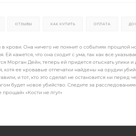
ОТЗЫВЫ
КАК КУПИТЬ
ОПЛАТА
ДО
в крови. Она ничего не помнит о событиях прошлой но
й кажется, что она сходит с ума, так как все указывае
ся Морган Дейн, теперь ей придется отыскать улики и 
, хотя ее кровавые отпечатки найдены на орудии убий
или, и тот, кто это сделал не остановится ни перед ч
гом будет новое убийство. Следите за расследования
е прощай» «Кости не лгут»