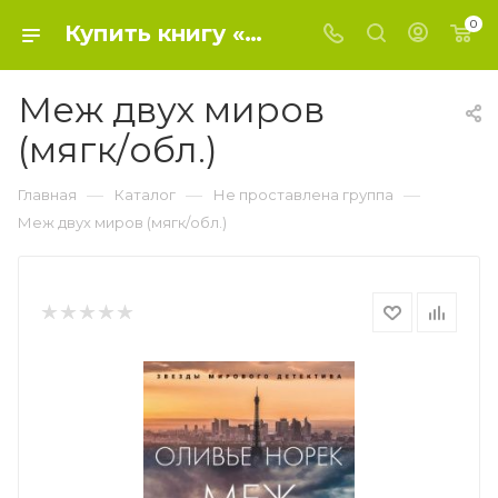
0
Купить книгу «Меж двух миров (мягк/обл.)» 2023, Норек О. - Не проставлена группа
Меж двух миров
(мягк/обл.)
—
—
—
Главная
Каталог
Не проставлена группа
Меж двух миров (мягк/обл.)