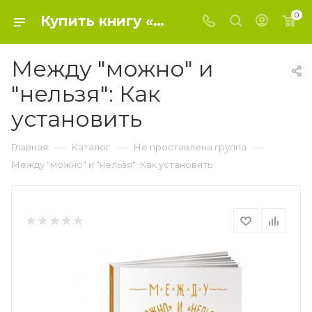
0
Купить книгу «Между "можно" и "нельзя": Как установить» 0, Дюмонтей-Кремер К. - Не проставлена группа
Между "можно" и
"нельзя": Как
установить
—
—
—
Главная
Каталог
Не проставлена группа
Между "можно" и "нельзя": Как установить