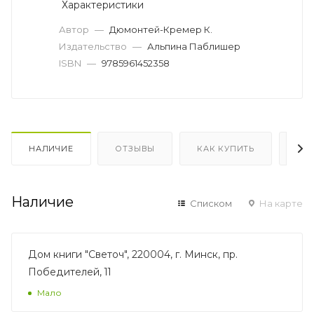
Характеристики
Автор
—
Дюмонтей-Кремер К.
Издательство
—
Альпина Паблишер
ISBN
—
9785961452358
НАЛИЧИЕ
ОТЗЫВЫ
КАК КУПИТЬ
ОП
Наличие
Списком
На карте
Дом книги "Светоч", 220004, г. Минск, пр.
Победителей, 11
Мало